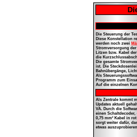
Di
Die Steuerung der Te
Diese
Konstellation
re
werden noch zwei
Mä
Stromversorgung der 
Litzen bzw. Kabel de
die Kurzschlussabsch
Die gesamte Stromver
ist. Die Steckdosenle
Bahnübergänge, Lich
Als Steuerungssoftwa
Programm zum Einsa
Auf die einzelnen Ko
Als Zentrale kommt m
Updates aktuell gehal
VA. Durch die Softwa
einen Schaltdecoder, 
0,75 mm² Kabel in ro
sorgt weiter dafür, d
etwas auszuprobieren