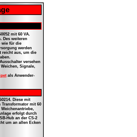
age
0052 mit 60 VA.
. Des weiteren
wie für die
ersorgung werden
 reicht aus, um die
haben.
 Ausschalter versehen
r Weichen, Signale,
ipet
als Anwender-
60214. Diese mit
n Transformator mit 60
4 Weichenantriebe,
nlage erfolgt durch
USB-Hub an der CS-2
icht um an allen Ecken