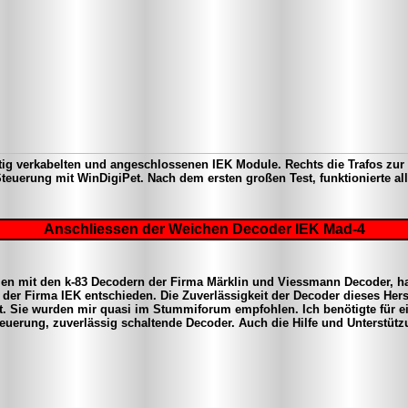
ertig verkabelten und angeschlossenen IEK Module. Rechts die Trafos zu
Steuerung mit WinDigiPet. Nach dem ersten großen Test, funktionierte all
Anschliessen der Weichen Decoder IEK Mad-4
n mit den k-83 Decodern der Firma Märklin und Viessmann Decoder, ha
er Firma IEK entschieden. Die Zuverlässigkeit der Decoder dieses Hers
t. Sie wurden mir quasi im Stummiforum empfohlen. Ich benötigte für e
euerung, zuverlässig schaltende Decoder. Auch die Hilfe und Unterstüt