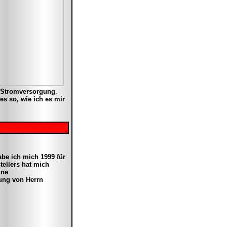
r Stromversorgung
.
es so, wie ich es mir
be ich mich 1999 für
tellers hat mich
ine
zung von Herrn