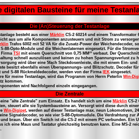
e digitalen Bausteine für meine Testanl
Die (An)Steuerung der Testanlage
stanlage besteht aus einer
Märklin
CS-2 60214 und einem Transformator 6
icht aus um alle Komponenten anzusteuern und mit Strom zu versorgen
rklin
Trafos 6002 mit 52 VA für die Zusatz-Power der Weichendecoder, so 
S-88-Opto-Module und die Weichenlaternen eingesetzt. Für die Stromv
r Firma
TSI
mit einem Querschnitt von 0,75 MM²³ verbaut. Der Querschnitt
altung schnell auszulösen und keinen zu hohen Spannungsverlust zu 
sorgung wird über eine 5fach Steckdosenleiste, die mit einem Ein- und
iste besitzt ebenfalls einen Überspannungs- und Blitzschutz. Decoder fü
t und S-88 Rückmeldedecoder, werden von der Firma
IEK
eingesetzt.
re für meine Testanlage, wird das Programm von Herrn Peterlin
Win-Dig
tz kommen.
mponenten wird Nachfolgend einzeln eingegangen.
Die Zentrale
eine "alte Zentrale" zum Einsatz. Es handelt sich um eine
Märklin
CS-2 
ten, steuert alle sie Systembausteine an. Versorgt wird diese durch eine
re
Win-Digipet
, werden auf dieser Testanlage max. neun Lokomotiven, 2
eine Signaldecoder, so wie vier S-88-Optomudule. Die Verdrahtung zur A
t und braun. Über ein Switch ist die CS-2 mit einem PC verbunden. Ein 
ass ich eine Maus und Tastatur gleichzeitig benutzen kann. Eine MS-2 re
.