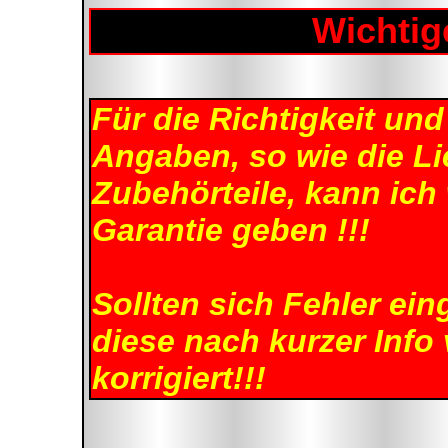
Wichtige
Für die Richtigkeit und 
Angaben, so wie die Lie
Zubehörteile, kann ich
Garantie geben !!!
Sollten sich Fehler ei
diese nach kurzer Info 
korrigiert!!!